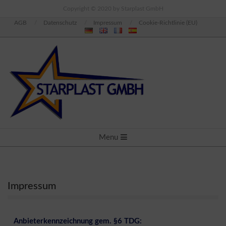
Skip
Copyright © 2020 by Starplast GmbH
to
AGB
Datenschutz
Impressum
Cookie-Richtlinie (EU)
content
PRIMARY
Menu
NAVIGATION
MENU
Impressum
Anbieterkennzeichnung gem. §6 TDG: