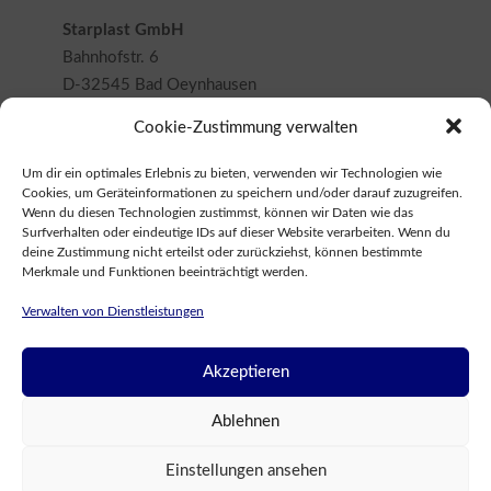
I
Starplast GmbH
M
Bahnhofstr. 6
D-32545 Bad Oeynhausen
P
Cookie-Zustimmung verwalten
Tel.: 05731 98 299 54
R
Fax: 05731 98 299 64
Um dir ein optimales Erlebnis zu bieten, verwenden wir Technologien wie
E
Cookies, um Geräteinformationen zu speichern und/oder darauf zuzugreifen.
Wenn du diesen Technologien zustimmst, können wir Daten wie das
Email :
klabunde@starplast-gmbh.de
S
Surfverhalten oder eindeutige IDs auf dieser Website verarbeiten. Wenn du
deine Zustimmung nicht erteilst oder zurückziehst, können bestimmte
S
Merkmale und Funktionen beeinträchtigt werden.
Ust.-Id.Nr. : DE 814 723 654
Verwalten von Dienstleistungen
U
Amtsgericht: Bad Oeynhausen
HRB 10180
M
Akzeptieren
Ablehnen
Einstellungen ansehen